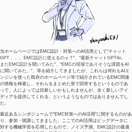
当ホームページではEMC設計・対策へのAI活用として“
チャット
GPT 、、、EMC設計に使えるのォ？
”、“
最新チャットGPT4o、
またEMC設計を聞いてみた
”、“
EMCの現場でありそうな課題をAI
に聞いてみた。
”、等を紹介してきましたが、これらは何れもAIエ
ンジンを使った既存のホームページ等で紹介されているEMC関連
の情報を検索し、それらをまとめた形で回答するというものであ
って、人によっては目新しいかもしれませんが、全く新しいアイ
ディアを提供してくれる、というようなものではありませんでし
た。
最近あるシンポジュームで“EMC対策へのAI活用”に関するものがあ
り、参加・聴講してきました。ここでのAI活用はビッグデータに
対する機械学習を応用したもので、ノイズ予測、EMC設計の最適