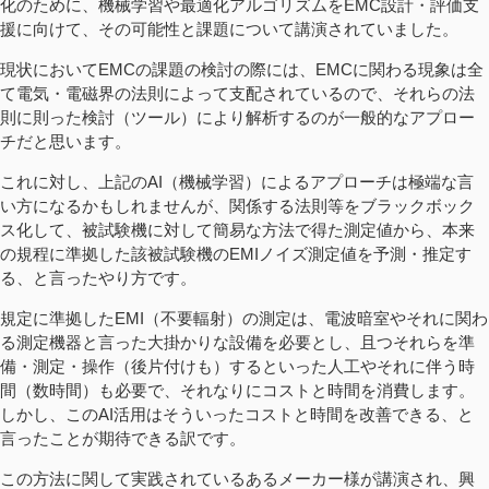
化のために、機械学習や最適化アルゴリズムをEMC設計・評価支
援に向けて、その可能性と課題について講演されていました。
現状においてEMCの課題の検討の際には、EMCに関わる現象は全
て電気・電磁界の法則によって支配されているので、それらの法
則に則った検討（ツール）により解析するのが一般的なアプロー
チだと思います。
これに対し、上記のAI（機械学習）によるアプローチは極端な言
い方になるかもしれませんが、関係する法則等をブラックボック
ス化して、被試験機に対して簡易な方法で得た測定値から、本来
の規程に準拠した該被試験機のEMIノイズ測定値を予測・推定す
る、と言ったやり方です。
規定に準拠したEMI（不要輻射）の測定は、電波暗室やそれに関わ
る測定機器と言った大掛かりな設備を必要とし、且つそれらを準
備・測定・操作（後片付けも）するといった人工やそれに伴う時
間（数時間）も必要で、それなりにコストと時間を消費します。
しかし、このAI活用はそういったコストと時間を改善できる、と
言ったことが期待できる訳です。
この方法に関して実践されているあるメーカー様が講演され、興