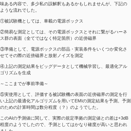
味ある内容で、多少私の誤解釈もあるかもしれませんが、下記の
ような流れでした。
①被試験機としては、車載の電源ボックス
②簡易な測定としては、その電源ボックスとそれに繋がるハーネ
ス群の表面（全てではなく特定箇所）の近傍磁界
③準備として、電源ボックスの部品・実装条件をいくつか変化さ
せてその際の近傍磁界と放射ノイズを測定
④上記の測定結果をビッグデータとして機械学習し、最適化アル
ゴリズムを生成
～ここまでが事前準備～
⑤実使用として、評価する被試験機の表面の近傍磁界の測定を行
い上記の最適化アルゴリズムを用いてEMIの測定結果を予測。予測
のための計算時間は数分程度（？）のようでした。
このAIの予測値に関して、実際の規定準拠の測定値との差は+3dB
程度のようでしたので、予測としてはかなり確度が高いと思われ
ました。