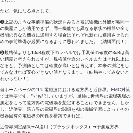
ただ、気になる点として、
❶上記のような事前準備の状況をみると被試験機は外観が略同一
の機器にしか適用できず、同一機能でも異なる形状の機器や全く
機能の異なる機器に適用する場合はそれぞれ新たに適用させるた
めの事前準備が必要になるように思われました。（結構面倒！）
❷規格値よりも10dB程度下のレベルでは予測値の確度の3dBは高
い精度と考えられますが、規格値付近のレベルまたはそれ以上に
なると、予測値としては確度が高いとは言えず、本来の測定をし
てみなければ安心できない値となります。（結局やってみないと
わからない！）
当ホームページの“
14. 電磁波における遠方界と近傍界。EMC対策
では重要です。
”でも記していますが、単純に近傍界の電場磁場の
測定をもって遠方界の電磁場を想定することはできません。しか
し、近傍界、遠方界の電磁界の関係をAIの機械学習によってその
機器固有の電磁界の関係を構築できれば、
近傍界測定結果➡AI適用（ブラックボックス）➡予測遠方界