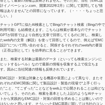
答として最新の情報は反映されません。そのため、当社（EMC設
計イノベーション.com、開業2022年2月）に関して質問しても“情
報はありません”との回答になっています。（・・・・ちょっと悲
しい。）
チャットGPTに似たAI検索としてBingのチャット検索（Bingの中で
利用可能）も結構使えます。こちらは検索が基本なのでチャット
GPTが回答ではより自然な文章で回答してくるのに対し、検索し
たweb内の文章（解説）を使って回答してくるので、例えば“EMC
設計”について問い合わせると、関係するそれぞれのweb内の要旨
（正否は別として）を効率的に見ることができます。
また、検索する対象は最新のデータ（といっても検索エンジンに
ヒットするレベル）なので最新の情報を収集する上で役立ちま
す。因みに当社関連の情報も反映されています。
EMC設計・対策は対象となる機器や装置によって異なり、またそ
れぞれのEMC関係に関して製品設計・製造の現場で“上手く行っ
た”こと、“てこずった”ことなどをweb上で公開されることは殆どな
いでしょう。そのため、検索を基本とした上記のようなAIチャッ
トから実践的なEMC設計・対策の回答を求めることは難しいので
はないかと思います。そういったEMC課題に関しては当社のコン