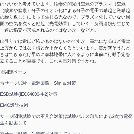
はないかと考えています。稲妻の閃光は空気のプラズマ（空気
（酸素や窒素）分子のイオン化による分子の電子の励起と逆励起
の繰り返し）によって生じる光なので、プラズマ化していない周
囲の空気を次々と励起（光電効果）していく、所謂連鎖が生じて
一連の稲妻が形成されるのではないか、などと。
山登りでは雷ほど怖いものはないのですが、高地になるほど雷は
上方からではなく横とか下からくるといいます。雷が来そうなと
きはできるだけ早めに森林地帯に入れるように事前に行動予定を
立てることが重要です。これも雷対策ですかね。
※関連ページ
雷サージ試験・電源回路 Sim & 対策
ESD試験(IEC64000-4-2)対策
EMC設計技術
サージ関連試験での不具合対策は試験パルス印加による2次放電発
生も勘案して
雷サージ対策 対策部品は無くてもよい！