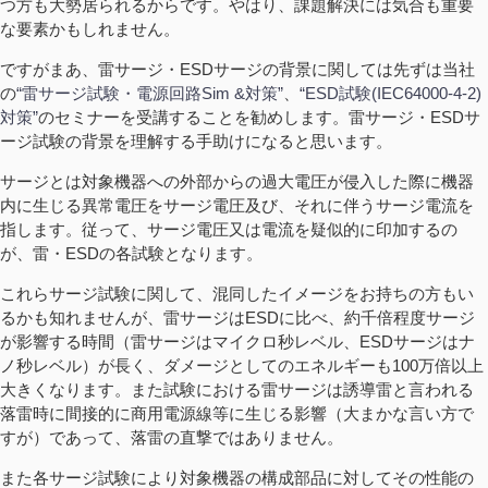
つ方も大勢居られるからです。やはり、課題解決には気合も重要
な要素かもしれません。
ですがまあ、雷サージ・ESDサージの背景に関しては先ずは当社
の
“雷サージ試験・電源回路Sim &対策”
、
“ESD試験(IEC64000-4-2)
対策”
のセミナーを受講することを勧めします。雷サージ・ESDサ
ージ試験の背景を理解する手助けになると思います。
サージとは対象機器への外部からの過大電圧が侵入した際に機器
内に生じる異常電圧をサージ電圧及び、それに伴うサージ電流を
指します。従って、サージ電圧又は電流を疑似的に印加するの
が、雷・ESDの各試験となります。
これらサージ試験に関して、混同したイメージをお持ちの方もい
るかも知れませんが、雷サージはESDに比べ、約千倍程度サージ
が影響する時間（雷サージはマイクロ秒レベル、ESDサージはナ
ノ秒レベル）が長く、ダメージとしてのエネルギーも100万倍以上
大きくなります。また試験における雷サージは誘導雷と言われる
落雷時に間接的に商用電源線等に生じる影響（大まかな言い方で
すが）であって、落雷の直撃ではありません。
また各サージ試験により対象機器の構成部品に対してその性能の