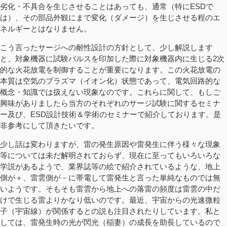
劣化・不具合を生じさせることはあっても、通常（特にESDで
は）、その部品外観にまで変化（ダメージ）を生じさせる程のエ
ネルギーとはなりません。
こう言ったサージへの耐性設計の方針として、少し解説します
と、対象機器に試験パルスを印加した際に対象機器内に生じる2次
的な火花放電を制御することが重要になります。この火花放電の
本質は空気のプラズマ（イオン化）状態であって、電気回路的な
概念・知識では扱えない現象なのです。これらに関して、もしご
興味がありましたら当方のそれぞれのサージ試験に関するセミナ
ー及び、ESD設計技術＆学術のセミナーで紹介しております。是
非参考にして頂きたいです。
少し話は変わりますが、雷の発生原因や雷発生に伴う様々な現象
等については未だ解明されておらず、現在に至ってもいろいろな
学説があるようで、業界誌等の絵で紹介されているような、地上
側が＋、雷雲側が－に帯電して雷発生と言った単純なものでは無
いようです。そもそも雷雲から地上への落雷の頻度は雷雲の中だ
けで生じる雷よりかなり低いのです。最近、宇宙からの光速微粒
子（宇宙線）が関係するとの説も注目されたりしています。私と
しては、雷発生時の光が閃光（稲妻）の成長を助長しているので