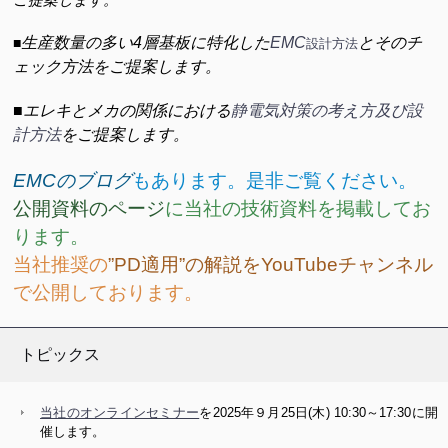
生産数量の多い4層基板に特化した
EMC
とそのチ
■
設計方法
ェック方法をご提案します。
■
エレキとメカの関係における
静電気対策の考え方及び設
計方法
をご提案します。
EMCのブログ
もあります。是非ご覧ください。
公開資料のページ
に当社の技術資料を掲載してお
ります。
当社推奨の
”PD適用”の解説をYouTubeチャンネル
で公開しております。
トピックス
当社のオンラインセミナー
を2025年９月25日(木) 10:30～17:30に開
催します。