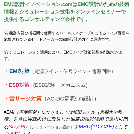
EMC設計イノベーション.comはEMC設計のための技術
情報と
シミュレーション技術
を
オンラインセミナー
で
提供する
コンサルティング会社
です。
☆
機器内及び機器間で使用するハーネス／ケーブルによるノイズ課題を
危惧されているセットメーカーの回路設計の方々に最適です。
☆
シミュレーション適用により、EMCノイズ対策部品を削減できま
す。
・EMI対策
（電源ライン・信号ライン・電源回路）
・ESD対策
(ESD試験・メカニズム)
・雷サージ対策
（AC-DC電源sim設計）
EMI（不要輻射）につきましては和田モデル（京都大学教
■
授）
を基に実践向けに改良した回
路図設計段階で適用可能
MBD
(1D-CAE)
SD／PD
な
を
として
（シミュレーション設計）
ご提案します。