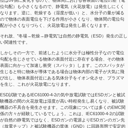
位は0V側に変化するので、物体間における各表面の電位の差（電
位勾配）も小さくなるので、静電気（火花放電）は発生しにくく
なります。逆に、乾燥する（湿度が低い）と、水分子の量が減る
ので物体の表面電位を下げる作用が小さくなり、物体間の電位勾
配が小さくなりづらく、火花放電は発生し易くなります。
それ故、”冬場→乾燥→静電気”は自然の静電気（ESD）発生の正し
い関連性です。
しかしその一方で、前述したように水分子は極性分子なので電位
勾配を生じさせている物体の表面付近に存在する場合、その物体
表面に向かって加速し衝突（スパッタ）します。このスパッタが
生じると特に物体が導体である場合は物体内部の電子が大気に飛
び出し、物体表面付近にある気体分子をイオン化させ、プラズマ
を生じ、これが火花放電になります。
ESD試験であるIEC61000-4-2の気中放電試験ではESDガンと被試
験機器の間の火花放電は湿度が高い時程発生し易くなり、被試験
機器の不具合を発生させます。この現象については多くのEMC関
係の方々が経験しているでしょう。これは、IEC61000-4-2の試験
が自然の静電気ではなく、ESDガンの電源よりESDガンのガン先
（放電チップ）と被試験機器の筐体（GND）に回路形態で安定的