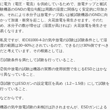
に電力（電圧・電流）を供給しているためで、放電チップと被試
験機器のGNDの電位勾配は周囲の湿度に関係なく安定的に印加さ
れ、それにより水分子は放電チップ或いは被試験機器のGNDに向
かって加速・衝突を起こし、火花放電を発生させます。そのた
め、水分子の数が増せば（湿度が高ければ）火花放電を発生させ
易くなります。
私見ですが、IEC61000-4-2の気中放電の試験は試験条件として湿
度の範囲は30~60%とされているので、できるだけ30%側ですべき
だと考えています。その根拠としては、
①試験条件を満たして試験を行っていること、
②気中放電の試験は機器の実際の使用状態で生じるESDとはかな
り異なっていること、
③試験ではESDガンの設定電圧を高め（1.2～1.5倍）にして試験を
行っていること、
などからです。
機器の気中放電試験の未検討は許されませんが、ESDガンによる