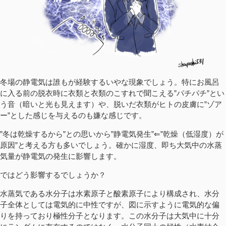
冬場の静電気は誰もが経験するいやな現象でしょう。特にお風呂
に入る前の脱衣時に衣類と衣類のこすれで聞こえる”パチパチ”とい
う音（暗いと光も見えます）や、脱いだ衣類がヒトの皮膚に”ゾア
ー”とした感じを与えるのも嫌な感じです。
”冬は乾燥するから”との思いから”静電気発生”⇐”乾燥（低湿度）が
原因”と考える方も多いでしょう。確かに湿度、即ち大気中の水蒸
気量が静電気の発生に影響します。
ではどう影響するでしょうか？
水蒸気である水分子は水素原子と酸素原子により構成され、水分
子全体としては電気的に中性ですが、図に示すように電気的な偏
りを持っており極性分子となります。この水分子は大気中に十分