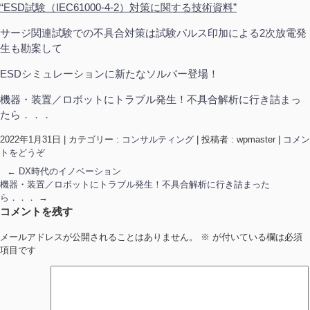
“ESD試験（IEC61000-4-2）対策に関する技術資料”
サージ関連試験での不具合対策は試験パルス印加による2次放電発
生も勘案して
ESDシミュレーションに新たなソルバー登場！
機器・装置／ロボットにトラブル発生！不具合解析に行き詰まっ
たら．．．
2022年1月31日
|
カテゴリー :
コンサルティング
|
投稿者 : wpmaster
|
コメン
トをどうぞ
←
DX時代のイノベーション
機器・装置／ロボットにトラブル発生！不具合解析に行き詰まった
ら．．．
→
コメントを残す
メールアドレスが公開されることはありません。
※
が付いている欄は必須
項目です