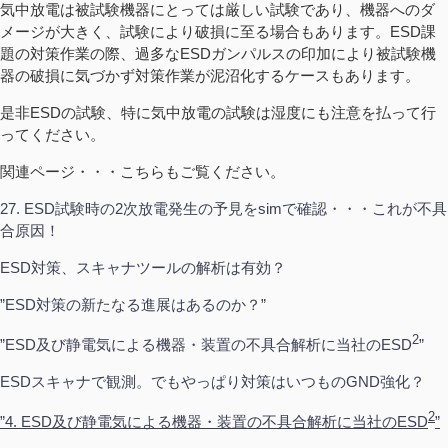
気中放電は被試験機器にとっては厳しい試験であり、機器へのダ
メージが大きく、試験により破損に至る場合もあります。ESD課
題の対策作業の際、過多なESDガンパルスの印加により被試験機
器の破損に気づかず対策作業が泥沼化するケースもあります。
是非ESDの試験、特に気中放電の試験は湿度にも注意を払って行
ってください。
関連ページ・・・こちらもご覧ください。
27. ESD試験時の2次放電発生の予見をsimで確認・・・これが不具
合原因！
ESD対策、スキャナツールの解析は有効？
”ESD対策の新たなる進展はあるのか？”
2
”ESD及び静電気による機器・装置の不具合解析に当社のESD
”
ESDスキャナで観測。でもやっぱり対策はいつものGND強化？
2
”4. ESD及び静電気による機器・装置の不具合解析に当社のESD
”