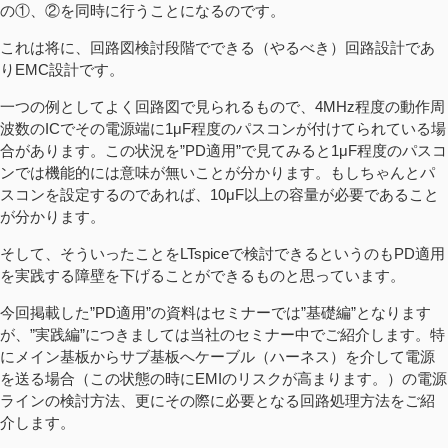
の①、②を同時に行うことになるのです。
これは将に、回路図検討段階でできる（やるべき）回路設計であ
りEMC設計です。
一つの例としてよく回路図で見られるもので、4MHz程度の動作周
波数のICでその電源端に1μF程度のパスコンが付けてられている場
合があります。この状況を”PD適用”で見てみると1μF程度のパスコ
ンでは機能的には意味が無いことが分かります。もしちゃんとパ
スコンを設定するのであれば、10μF以上の容量が必要であること
が分かります。
そして、そういったことをLTspiceで検討できるというのもPD適用
を実践する障壁を下げることができるものと思っています。
今回掲載した”PD適用”の資料はセミナーでは”基礎編”となります
が、”実践編”につきましては当社のセミナー中でご紹介します。特
にメイン基板からサブ基板へケーブル（ハーネス）を介して電源
を送る場合（この状態の時にEMIのリスクが高まります。）の電源
ラインの検討方法、更にその際に必要となる回路処理方法をご紹
介します。