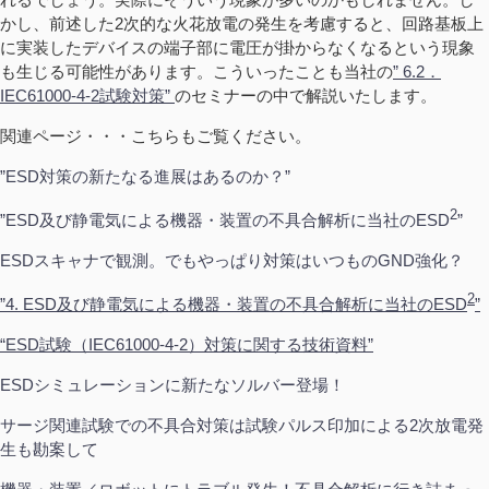
かし、前述した2次的な火花放電の発生を考慮すると、回路基板上
に実装したデバイスの端子部に電圧が掛からなくなるという現象
も生じる可能性があります。こういったことも当社の
” 6.2．
IEC61000-4-2試験対策”
のセミナーの中で解説いたします。
関連ページ・・・こちらもご覧ください。
”ESD対策の新たなる進展はあるのか？”
2
”ESD及び静電気による機器・装置の不具合解析に当社のESD
”
ESDスキャナで観測。でもやっぱり対策はいつものGND強化？
2
”4. ESD及び静電気による機器・装置の不具合解析に当社のESD
”
“ESD試験（IEC61000-4-2）対策に関する技術資料”
ESDシミュレーションに新たなソルバー登場！
サージ関連試験での不具合対策は試験パルス印加による2次放電発
生も勘案して