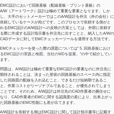
EMC設計において回路基板（配線基板・プリント基板）の
A/W（アートワーク）設計は極めて重要な要素となります。しか
し、大手のセットメーカーではこのA/W設計を外注（外の会社）に
依頼しているケースが殆どです。このプロセスで依頼する側がと
れるEMC設計のA/W設計への反映の方策としては、外部に依頼す
る際に作成する設計指示書を外注先に出すことと、納入したA/Wの
CADデータに対してEMCチェッカーツールを適用する方法です。
EMCチェッカーを使った際の課題については
” 5. 回路基板におけ
るEMC設計の実践と検図。当社のWDを提案。”
の中で紹介してい
ます。
問題は、A/W設計は極めて重要なEMC設計の要素なのに外注先に
期待されることは、決まった形状の回路基板のスペース内に指定
した回路図の配線を入れ込むこと、できるだけ短納期であるこ
と、作業コストがリーゾナブルであること、が優先されてしまう
ことです。そのため、A/W設計は外注先のCAD作業者の腕任せに
なり、CAD作業者のEMCに関する認識度の差により、出来上がっ
た回路基板のEMC性能にも差が出てきます。
A/W設計を依頼する側はEMC設計に関して設計指示書等に記載す