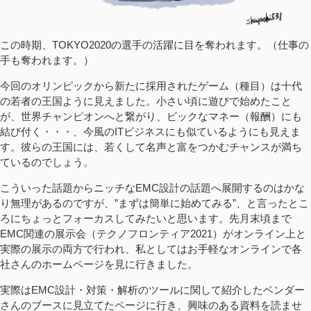
この時期、TOKYO2020の選手の活躍に目を奪われます。（仕事の
手も奪われます。）
今回のオリンピックから新たに採用されたゲーム（種目）は十代
の若者の王国ように見えました。小さい頃に遊びで始めたこと
が、世界チャンピオンへと繋がり、ビックなマネー（報酬）にも
結び付く・・・、今風のITビジネスにも似ているようにも見えま
す。彼らの王国には、若くして名声と富をつかむチャンスが満ち
ているのでしょう。
こういった話題からニッチなEMC設計の話題へ展開するのはかな
り無理があるのですが、”まずは簡単に始めてみる”、と言ったとこ
ろにちょっとフォーカスしてみたいと思います。先月末頃まで
EMC関連の展示会（テクノフロンティア2021）がオンライン上と
実際の展示の両方で行われ、私としてはお手軽なオンラインで各
社さんのホームページを見に行きました。
実際はEMC設計・対策・解析のツールに関して紹介したベンダー
さんのブースに見立てたページに行き、興味のある資料を読ませ