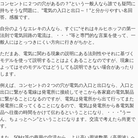
コンセントに２つの穴があるの？”という一般人なら誰でも疑問に
持ちそうな問題に、”電気の入口と出口～！”と分かりやすい名回
答。感服です。
自分のようなエレキの人なら、すぐに“それはキルヒホッフの第一
法則で電気回路の電流は、・・・”等と専門的な言葉を使って、一
般人にはとっつきにくい方向に行きがちかと。
ただまあ、電気に関わる現象の説明にある法則性やそれに基づく
モデルを使って説明することはよくあることなのですが、現象に
よってはそのモデルではどうしても説明できない場合があったり
します。
例えば、コンセントの２つの穴が電気の入口と出口なら、入口と
出口に繋がる電線は発電所に接続してそこから各家庭の電気製品
に繋がることになるのですが、電気は発電所から出て行ってまた
発電所に戻ってくることになるので、電気は発電所から各電気製
品へ往復の時間をかけて伝わるということになり、・・・”うー
ん、ちょっとヘン”ということになります。交流で考えたら尚更で
す。
また、50Hz等の商用の交流から、より高い周波数帯（高周波）へ