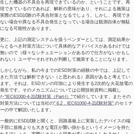
生した機器の不具合を再現できているのか、ということです。再
現できているのであれば、解析の意味があり、それによる施策は
実際のESD試験の不具合対策となるでしょう。しかし、再現でき
ない場合や異なる不具合発生となっている場合は観測自体が無駄
になる可能性があります。
更に、上記の測定システムを扱うベンダーとしては、測定結果か
らとるべき対策方法について具体的なアドバイスがあるわけでは
無いので（様々なシチュエーションがあるので仕方がないかもし
れない）ユーザーそれぞれが判断して施策することになります。
しかしながら、私の今までのESD対策の経験の中では、上記して
きた方法では解析できない（と思われる）原因があると考えてい
ます。それは、ESDガンの印加により発生する2次的な火花放電の
発生です。そのメカニズムについては公開技術資料に掲載し
た
”
IEC61000-4-2試験対策（Part-I）”
で紹介しています。またその
対策方法については当社の
” 6.2．IEC61000-4-2試験対策”
のセミナ
ーの中で解説いたします。
一般的にESD試験と聞くと、回路基板上に実装したデバイスの端
子部に規格よりも大きな電圧が襲い掛かるというイメージを持た
れるでしょう。実際にそういう現象が多いのかもしれません。し