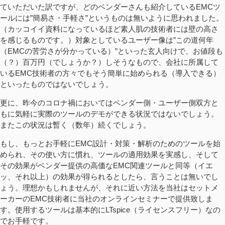
ていただいた訳ですが、どのベンダーさんも紹介しているEMCツ
ールには”簡易さ・手軽さ”というものは無いように思われました。
（カッコイイ資料になっているほど素人肌の技術者には壁の高さ
を感じるものです。）対象としているユーザー像は”この道何年
（EMCの苦労さが分かっている）”といった玄人向けで、お値段も
（？）百万円（でしょうか？）しそうなもので、会社に所属して
いるEMC技術者の方々でもそう簡単に始められる（導入できる）
といったものではないでしょう。
更に、昨今のコロナ禍においてはベンダー側・ユーザー側双方と
もに気軽に実際のツールのデモができる状況ではないでしょう。
またこの状況は暫く（数年）続くでしょう。
もし、もっとお手軽にEMC設計・対策・解析のためのツールを始
められ、その使い方に慣れ、ツールの適用効果を実感し、そして
その効果がベンダー提供の高価なEMC関連ツールと同等（イエ
ッ、それ以上）の効果が得られるとしたら、言うことは無いでし
ょう。理想かもしれませんが、それに近い方法を当社はセットメ
ーカーのEMC技術者に当社のオンラインセミナーで提供致しま
す。使用するツールは基本的にLTspice（ライセンスフリー）なの
でお手軽です。