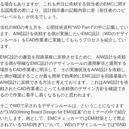
る場合もありますが、これも外注に依頼する担当者のEMCに関す
る認識度の差により、設計指示書の記載内容に差（前任者のコピ
ペレベルも）が出るでしょう。
当社のWDの考え方を、
公開技術資料”WD Part-I”
の中に記載してい
ます。A/W設計を依頼する側が実施したいEMC設計（WDのデザイ
ンルール）をCAD作業者に実施してもらうプロセスを紹介してい
ます。
EMC設計の趣旨を回路基板に反映させるために、A/W設計を依頼
する側が明確なEMC設計のデザインルールの適用事項と適用する
場所をCAD作業者に明示して、その実施状況をA/W設計を依頼し
た側が確認することが最も簡単で効果的にEMC設計を回路基板の
A/W設計に反映できる方法と考えております。これはA/W設計を依
頼されたCAD作業者にとっても依頼側のデザイン方針を確認でき
るので作業に着手し易くなるものと思われます。
そこでWDで示されるデザインルールは、ということになります
が
“3.WD(Wiring Board Design for EMI)提案”
のセミナーの中で紹介
いたします。例として、EMCチェッカーではEMI対策として禁止
されている“GND跨ぎ”について、WDのデザインルールでは“GND