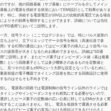
のですが、他の回路基板（サブ基板）にケーブルを介してメイン
基板上の電源を供給する状況においてEMI設計として効果がありま
す。特に、供給する電源電圧が10V以上の比較的高電圧である場合
によりその効果を期待することができます。詳細については当社
の”PD適用”においてご説明します。
一方、信号ライン（ここではデジタル）では、特にパルス波形の
立ち上がり、立下りエッジでデータ信号を検出（高速伝送で多
用）するIC間の通信においてはビーズ素子の挿入により信号パル
スの波形歪が大きくなるためお薦めできません。詳細は“SD適
用”ご説明します。またビーズ素子はインピーダンス値（基は複素
数）という回路素子としては多少曖昧さのあるものを定数値と
し、且つその公差も±50%という大胆な設定となっているために、
量産前提の電子機器でタイミング誤差を気にする回路設計に使用
するのはそもそも不向きです。
但し、電源系の回路では電源制御の信号ライン以外のラインでは
タイミングやインピーダンスをそれ程気にする必要がないので、
選択したビーズ素子の定数値の広い公差に対してもEMIが大きく変
化することはありません。但し、電流を低損失で通過させる必要
があるのでビーズ素子の直流における抵抗はできるだけ小さく、