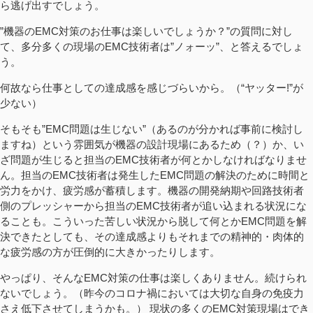
ら逃げ出すでしょう。
”機器のEMC対策のお仕事は楽しいでしょうか？”の質問に対し
て、多分多くの現場のEMC技術者は”ノォーッ”、と答えるでしょ
う。
何故なら仕事としての達成感を感じづらいから。（“ヤッター!”が
少ない）
そもそも”EMC問題は生じない”（あるのが分かれば事前に検討し
ますね）という雰囲気が機器の設計現場にあるため（？）か、い
ざ問題が生じると担当のEMC技術者が何とかしなければなりませ
ん。担当のEMC技術者は発生したEMC問題の解決のために時間と
労力をかけ、疲労感が蓄積します。機器の開発納期や回路技術者
側のプレッシャーから担当のEMC技術者が追い込まれる状況にな
ることも。こういった苦しい状況から脱して何とかEMC問題を解
決できたとしても、その達成感よりもそれまでの精神的・肉体的
な疲労感の方が圧倒的に大きかったりします。
やっぱり、そんなEMC対策の仕事は楽しくありません。続けられ
ないでしょう。（昨今のコロナ禍においては大切な自身の免疫力
さえ低下させてしまうかも。） 現状の多くのEMC対策現場はでき