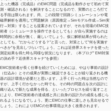
上った機器（完成品）のEMC問題（完成品を動作させて初めて実
測・確認される）を解決することになるので、実際のところ打て
る手段は限られます。尚、この段階で回路シミュレーションや電
磁界解析を適用して問題解決（原因推定→Simモデル作成→Sim実
行→対策）することも提案されていますが、それを現場のEMC技
術者（シミュレータを操作できるとしても）が自ら実施するのは
時間的に余裕が無く、厳しいでしょう。仮に解析結果が得られた
としても、”だからどうする？”と言った、対策として”何を実施す
べきか”を見出しづらいでしょう。これは近傍界スキャナを使った
測定結果を得た時も同様な状況になります。（本ブログ” EMI対策
の決め手？近傍界スキャナ“を参照）
EMC技術者が長く仕事を続けていくためには、やはり事前の設計
（仕込み）とその成果が実際に確認できることが繰り返される機
器の設計環境が必要だと思います。上手く行った時は当然なので
すが、上手く行かなかった時でも、その時の問題点を次の設計に
織り込んで新たな成果を得る、といったプロセスを繰り返すこと
により、EMC技術者の達成感と共に自身の設計力の成長も感じら
れるようになるでしょう。更にEMCの仕事に楽しさも見出せるで
しょう。これによりEMCの仕事環境は大きく改善されます。