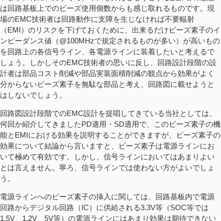
は回路基板上でのビーズ使用個数からも感じ取れるものです。現
場のEMC技術者は回路動作に支障を生じなければ不要輻射
（EMI）のリスクを下げておくために、出来るだけビーズ素子のイ
ンピーダンス値（@100MHzで規定されるものが多い）が高いもの
を回路上の各信号ライン、各電源ラインに装着したいと考えるで
しょう。しかしそのEMC技術者の思いに反し、回路設計段階の設
計者は部品コスト削減や部品実装面積削減の観点から効果がよく
分からないビーズ素子を無駄な部品と考え、回路図に載せようと
はしないでしょう。
回路図設計段階でのEMC設計を提唱してきている当社としては、
何回か紹介してきましたPD適用・SD適用で、このビーズ素子の機
能とEMIにおける効果を説明することができますが、ビーズ素子の
効果について結論から言いますと、ビーズ素子は電源ラインにお
いて極めて有効です。しかし、信号ラインにおいてはあまりよい
とは言えません。寧ろ、信号ラインでは使わない方がよいでしょ
う。
電源ラインへのビーズ素子の挿入に関しては、回路基板内で電源
回路からデジタル回路（IC）に供給される3.3V等（SOC等では
1.5V、1.2V、5V等）の電源ラインにはあまり効果は期待できない