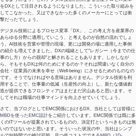
をDXとして注目されるようになりました。こういった取り組みを
してこなかった、又はできなかった多くのメーカーにとっては衝
撃だったでしょう。
デジタル技術によるプロセス変革「DX」、この考え方を産業界の
あらゆる分野に適用していこう、と考えるのが自然の流れでしょ
う。AI技術を営業や管理の現場、更には開発の場に適用した事例
の紹介も増えてきました。DXの端緒として”レガシー（今までの仕
事のし方）からの脱却”と解されることもあります。しかしなが
ら、そもそもDXは何のためにするのか？それは間違いなく自分の
会社・従業員の未来を幸せ（Well-being）にさせるためのものなの
です。そうでなければやる意味はありません。デジタル技術を利
用することで、仕事量の低減（生産性の向上）し、新たな価値創
造が提供できるフロンティアはまだまだ沢山あると思います。そ
してそれは職場の仕事マインドを向上させていくでしょう。
さて、当ブログとしてEMC関係におけるDX、当社としては皆様に
MBDを使ったEMC設計
をご紹介しています。EMC関係では既に多
くのITツールが提案されているものの、決定打というべきものは無
いのではないかと思います。そういった状況の中、当社はシンプ
ルで短時間での検討可能、且つ低コストでできる
MBD（1D-