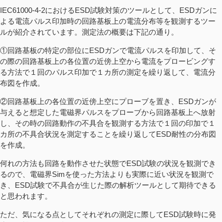
IEC61000-4-2におけるESD試験対策のツールとして、ESDガンに
よる電流パルス印加時の回路基板上の電流分布等を観測するツー
ルが紹介されています。測定法の概要は下記の通り。
①回路基板の特定の部位にESDガンで電流パルスを印加して、そ
の際の回路基板上の各位置の近傍上空から電流をプロービングす
る方法で１回のパルス印加で１カ所の測定を繰り返して、電流分
布図を作成。
②回路基板上の各位置の近傍上空にプローブを置き、ESDガンが
与えると想定した電磁界パルスをプローブから回路基板上へ放射
し、その時の回路動作の不具合を観測する方法で１回の印加で１
カ所の不具合状況を測定することを繰り返してESD耐性の分布図
を作成。
何れの方法も回路を動作させた状態でESD試験の状況を観測でき
るので、電磁界Simを使った方法よりも実際に近い状況を観測で
き、ESD試験で不具合が生じた際の解析ツールとして期待できる
と思われます。
ただ、気になる点としてそれぞれの測定に際してESD試験時に発