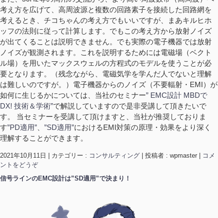
考え方を広げて、高周波源と複数の回路素子を接続した回路網を
考えるとき、チコちゃんの考え方でもいいですが、まあキルヒホ
ッフの法則に従って計算します。でもこの考え方から放射ノイズ
が出てくることは説明できません。でも実際の電子機器では放射
ノイズが観測されます。これを説明するためには電磁場（ベクト
ル場）を用いたマックスウェルの方程式のモデルを使うことが必
要となります。（残念ながら、電磁気学を学んだ人でないと理解
は難しいのですが。）電子機器からのノイズ（不要輻射・EMI）が
如何に生じるかについては、当社のセミナー
” EMC設計 MBDで
DX! 技術＆学術”
で解説していますので是非受講して頂きたいで
す。 当セミナーを受講して頂けますと、当社が推奨しておりま
す
”PD適用”
、
”SD適用”
におけるEMI対策の原理・効果をより深く
理解することができます。
2021年10月11日
|
カテゴリー :
コンサルティング
|
投稿者 : wpmaster
|
コメ
ントをどうぞ
信号ラインのEMC設計は”SD適用”で決まり！