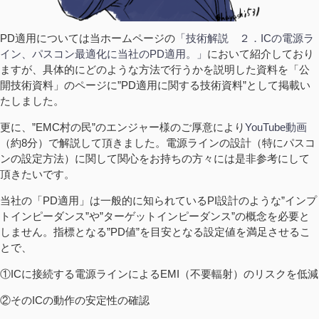
PD適用については当ホームページの
「技術解説 ２．ICの電源ラ
イン、パスコン最適化に当社のPD適用。」
において紹介しており
ますが、具体的にどのような方法で行うかを説明した資料を「公
開技術資料」のページに”PD適用に関する技術資料”として掲載い
たしました。
更に、”EMC村の民”のエンジャー様のご厚意により
YouTube動画
（約8分）で解説して頂きました。電源ラインの設計（特にパスコ
ンの設定方法）に関して関心をお持ちの方々には是非参考にして
頂きたいです。
当社の「PD適用」は一般的に知られているPI設計のような”インプ
トインピーダンス”や”ターゲットインピーダンス”の概念を必要と
しません。指標となる”PD値”を目安となる設定値を満足させるこ
とで、
①ICに接続する電源ラインによるEMI（不要輻射）のリスクを低減
②そのICの動作の安定性の確認