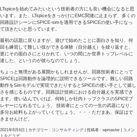
LTspiceを始めてみたいという技術者の方にも良い機会になると思
います。また、LTspiceをきっかけにEMC関連に止まらず、多くの
回路設計シーンにSPICE-simを適用できるSPICEの使い手になっ
て頂きたいと思っています。
最初の話題に戻りますが、遊びで始めたことに面白さを知り、何
回も練習して難しい技ができる体験（自分越え）を繰り返すと、
更にその面白さにとりかれて、いつの間にか世界トップレベルに
達した、というのが彼らなのでしょう。
ちょっと無理がある展開かもしれませんが、回路技術者にとって
SPICEは回路動作を論理的に説明できるツールです。難しい回路
動作をSimモデルで実現できたりするとSPICEの使い手として嬉し
さを感じるものです。回路設計技術における自分越えを実感でき
ます。使い込んでいけば、何時しか社内トップクラスのSPICEプ
レヤーになれるでしょう。 技術者にとっての一生の武器になり、
多分お給料も上がっていくでしょう。・・・ただまあ、保証はで
きませんけど。
2021年8月6日
|
カテゴリー :
コンサルティング
|
投稿者 : wpmaster
|
コメン
トをどうぞ